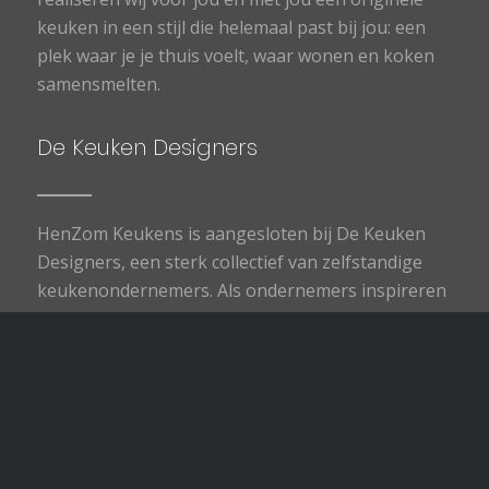
keuken in een stijl die helemaal past bij jou: een
plek waar je je thuis voelt, waar wonen en koken
samensmelten.
De Keuken Designers
HenZom Keukens is aangesloten bij De Keuken
Designers, een sterk collectief van zelfstandige
keukenondernemers. Als ondernemers inspireren
wij elkaar. We werken uitstekend samen, onder
meer op het gebied van marketing en inkoop.