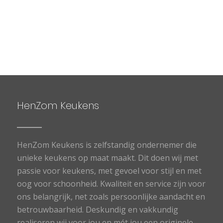
HenZom Keukens
HenZom Keukens is zelfstandig ondernemer die
unieke keukens op maat maakt. Dit doen wij met
passie voor keukens, met gevoel voor stijl en met
oog voor schoonheid. Kwaliteit en service zijn voor
ons belangrijk, net zoals persoonlijke aandacht en
betrouwbaarheid. Deskundig en vakkundig
realiseren wij voor jou en mét jou een originele