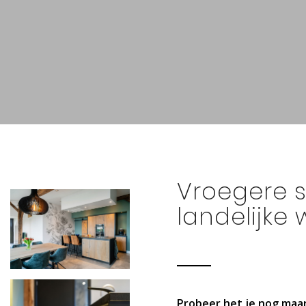
Vroegere s
landelijke
Probeer het je nog maar