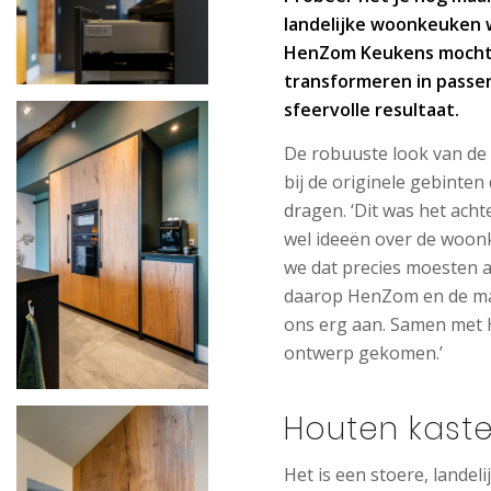
landelijke woonkeuken
w
HenZom Keukens mocht 
transformeren in passen
sfeervolle resultaat.
De robuuste look van de 
bij de originele gebinten
dragen. ‘Dit was het achte
wel ideeën over de woonk
we dat precies moesten a
daarop HenZom en de ma
ons erg aan. Samen met H
ontwerp gekomen.’
Houten kast
Het is een stoere, land