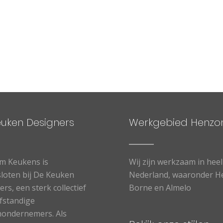
euken Designers
Werkgebied Henz
m Keukens is
Wij zijn werkzaam in heel
loten bij De Keuken
Nederland, waaronder
H
rs, een sterk collectief
Borne
en
Almelo
lfstandige
ondernemers. Als