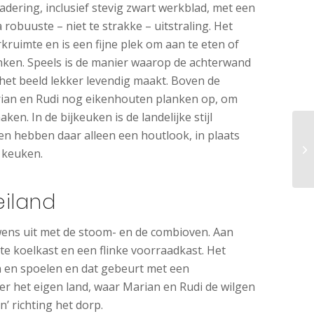
dering, inclusief stevig zwart werkblad, met een
 robuuste – niet te strakke – uitstraling. Het
kruimte en is een fijne plek om aan te eten of
inken. Speels is de manier waarop de achterwand
at het beeld lekker levendig maakt. Boven de
ian en Rudi nog eikenhouten planken op, om
ken. In de bijkeuken is de landelijke stijl
n hebben daar alleen een houtlook, in plaats
e keuken.
eiland
ns uit met de stoom- en de combioven. Aan
te koelkast en een flinke voorraadkast. Het
n en spoelen en dat gebeurt met een
ver het eigen land, waar Marian en Rudi de wilgen
n’ richting het dorp.