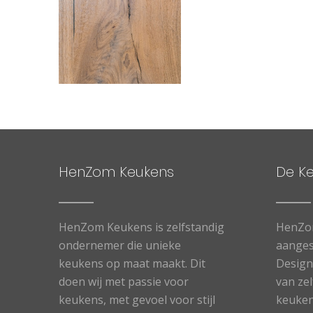
HenZom Keukens
De K
HenZom Keukens is zelfstandig
HenZo
ondernemer die unieke
aanges
keukens op maat maakt. Dit
Designe
doen wij met passie voor
van ze
keukens, met gevoel voor stijl
keuken