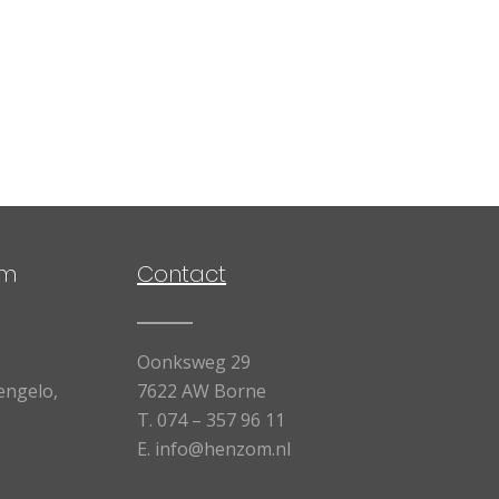
om
Contact
Oonksweg 29
engelo,
7622 AW Borne
T.
074 – 357 96 11
E.
info@henzom.nl