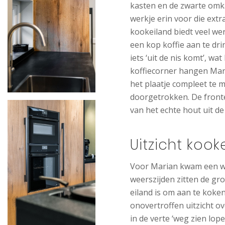
kasten en de zwarte omka
werkje erin voor die extra
kookeiland biedt veel wer
een kop koffie aan te dr
iets ‘uit de nis komt’, w
koffiecorner hangen Mar
het plaatje compleet te ma
doorgetrokken. De fronte
van het echte hout uit d
Uitzicht kook
Voor Marian kwam een we
weerszijden zitten de gro
eiland is om aan te koke
onovertroffen uitzicht o
in de verte ‘weg zien lope