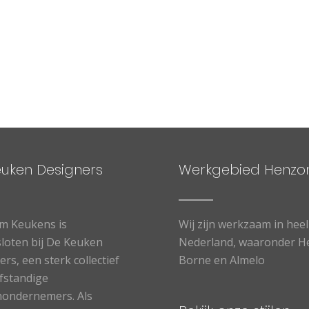
euken Designers
Werkgebied Henz
m Keukens is
Wij zijn werkzaam in heel
loten bij De Keuken
Nederland, waaronder
H
rs, een sterk collectief
Borne
en
Almelo
lfstandige
ondernemers. Als