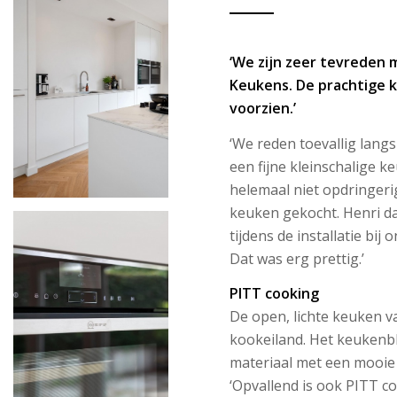
‘We zijn zeer tevreden
Keukens. De prachtige k
voorzien.’
‘We reden toevallig lan
een fijne kleinschalige
helemaal niet opdringer
keuken gekocht. Henri 
tijdens de installatie bij
Dat was erg prettig.’
PITT cooking
De open, lichte keuken va
kookeiland. Het keukenbl
materiaal met een mooie n
‘Opvallend is ook PITT co