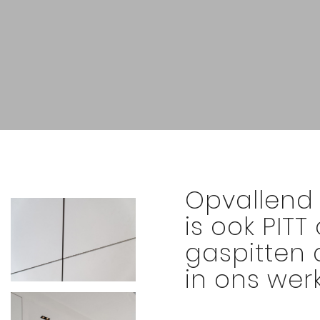
Opvallend
is ook PITT
gaspitten d
in ons wer