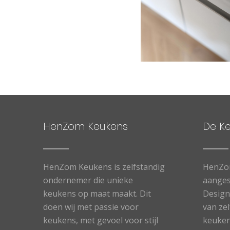
HenZom Keukens
De K
HenZom Keukens is zelfstandig
HenZo
ondernemer die unieke
aanges
keukens op maat maakt. Dit
Designe
doen wij met passie voor
van ze
keukens, met gevoel voor stijl
keuken