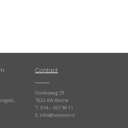
om
Contact
Oonksweg 29
engelo,
7622 AW Borne
T.
074 – 357 96 11
E.
info@henzom.nl